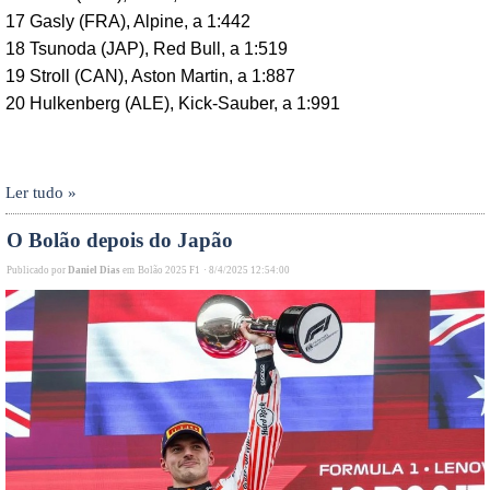
17 Gasly (FRA), Alpine, a 1:442
18 Tsunoda (JAP), Red Bull, a 1:519
19 Stroll (CAN), Aston Martin, a 1:887
20
Hulkenberg (ALE), Kick-Sauber, a 1:991
Ler tudo »
O Bolão depois do Japão
Publicado por
Daniel Dias
em
Bolão 2025 F1
·
8/4/2025 12:54:00