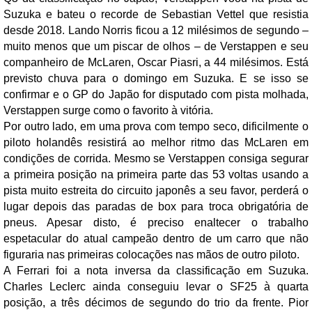
Suzuka e bateu o recorde de Sebastian Vettel que resistia
desde 2018. Lando Norris ficou a 12 milésimos de segundo –
muito menos que um piscar de olhos – de Verstappen e seu
companheiro de McLaren, Oscar Piasri, a 44 milésimos. Está
previsto chuva para o domingo em Suzuka. E se isso se
confirmar e o GP do Japão for disputado com pista molhada,
Verstappen surge como o favorito à vitória.
Por outro lado, em uma prova com tempo seco, dificilmente o
piloto holandês resistirá ao melhor ritmo das McLaren em
condições de corrida. Mesmo se Verstappen consiga segurar
a primeira posição na primeira parte das 53 voltas usando a
pista muito estreita do circuito japonês a seu favor, perderá o
lugar depois das paradas de box para troca obrigatória de
pneus. Apesar disto, é preciso enaltecer o trabalho
espetacular do atual campeão dentro de um carro que não
figuraria nas primeiras colocações nas mãos de outro piloto.
A Ferrari foi a nota inversa da classificação em Suzuka.
Charles Leclerc ainda conseguiu levar o SF25 à quarta
posição, a três décimos de segundo do trio da frente. Pior