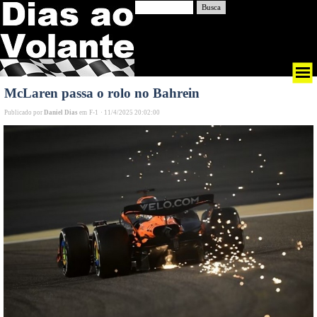
Busca
McLaren passa o rolo no Bahrein
Publicado por
Daniel Dias
em
F-1
·
11/4/2025 20:02:00