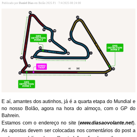
Publicado por
Daniel Dias
em
Bolão 2025 F1
·
7/4/2025 08:24:00
E aí, amantes dos autinhos, já é a quarta etapa do Mundial e
no nosso Bolão, agora na hora do almoço, com o GP do
Bahrein.
Estamos com o endereço no site (
www.diasaovolante.net
).
As apostas devem ser colocadas nos comentários do post a