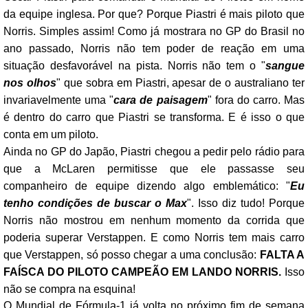
da equipe inglesa. Por que? Porque Piastri é mais piloto que
Norris. Simples assim! Como já mostrara no GP do Brasil no
ano passado, Norris não tem poder de reação em uma
situação desfavorável na pista. Norris não tem o "
sangue
nos olhos
" que sobra em Piastri, apesar de o australiano ter
invariavelmente uma "
cara de paisagem
" fora do carro. Mas
é dentro do carro que Piastri se transforma. E é isso o que
conta em um piloto.
Ainda no GP do Japão, Piastri chegou a pedir pelo rádio para
que a McLaren permitisse que ele passasse seu
companheiro de equipe dizendo algo emblemático: "
Eu
tenho condições de buscar o Max
". Isso diz tudo! Porque
Norris não mostrou em nenhum momento da corrida que
poderia superar Verstappen. E como Norris tem mais carro
que Verstappen, só posso chegar a uma conclusão:
FALTA A
FAÍSCA DO PILOTO CAMPEÃO EM LANDO NORRIS.
Isso
não se compra na esquina!
O Mundial de Fórmula-1 já volta no próximo fim de semana