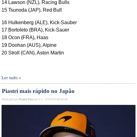
14 Lawson (NZL), Racing Bulls
15 Tsunoda (JAP), Red Bull
16 Hulkenberg (ALE), Kick-Sauber
17 Bortoleto (BRA), Kick-Sauer
18 Ocon (FRA), Haas
19 Doohan (AUS), Alpine
20
Stroll (CAN), Aston Martin
Ler tudo »
Piastri mais rápido no Japão
Publicado por
Daniel Dias
em
F-1
·
4/4/2025 08:04:00