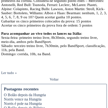
primeiros da corrida. Considera-se segundo piloto estes – Mercedes:
Antonelli, Red Bull: Tsunoda, Ferrari: Leclerc, McLaren: Piastri,
Alpine: Colapinto, Racing Bulls: Lawson, Aston Martin: Stroll, Kick-
Sauber: Bortoleto, Williams: Albon e Haas: Bearman: nenhum, 1, 2, 3,
4, 5, 6, 7, 8, 9 ou 10? Quem acertar ganha 10 pontos.
Gabaritar os cinco primeiros colocados da prova: 15 pontos
Acertar os cinco primeiros da prova fora de ordem: 5 pontos
Para acompanhar ao vivo todos os lances na Itália:
Sexta-feira: primeiro treino livre, 8h30min, segundo treino livre,
meio-dia, ambos pelo BandSport.
Sábado: terceiro treino livre, 7h30min, pelo BandSport, classificação,
11h, pela Band.
Domingo: corrida, 10h, na Band.
Ler tudo »
Voltar
Postagens recentes
O Bolão depois da Hungria
Norris vence na Hungria
Norris é pole na Hungria
O Bolão depois da Bélgica