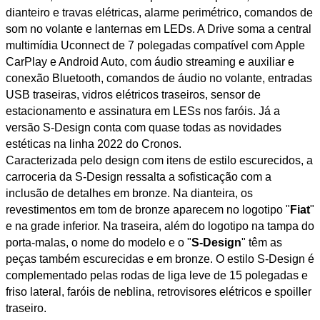
dianteiro e travas elétricas, alarme perimétrico, comandos de
som no volante e lanternas em LEDs. A Drive soma a central
multimídia Uconnect de 7 polegadas compatível com Apple
CarPlay e Android Auto, com áudio streaming e auxiliar e
conexão Bluetooth, comandos de áudio no volante, entradas
USB traseiras, vidros elétricos traseiros, sensor de
estacionamento e assinatura em LESs nos faróis. Já a
versão S-Design conta com quase todas as novidades
estéticas na linha 2022 do Cronos.
Caracterizada pelo design com itens de estilo escurecidos, a
carroceria da S-Design ressalta a sofisticação com a
inclusão de detalhes em bronze. Na dianteira, os
revestimentos em tom de bronze aparecem no logotipo "
Fiat
"
e na grade inferior. Na traseira, além do logotipo na tampa do
porta-malas, o nome do modelo e o "
S-Design
" têm as
peças também escurecidas e em bronze. O estilo S-Design é
complementado pelas rodas de liga leve de 15 polegadas e
friso lateral, faróis de neblina, retrovisores elétricos e spoiller
traseiro.