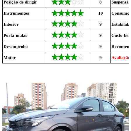
Posição de dirigir
8
Suspensão
Instrumentos
10
Consumo
Interior
9
Estabilida
Porta-malas
9
Custo-ben
Desempenho
9
Recomend
Motor
9
Avaliação