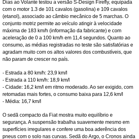
Dias ao Volante testou a versão S-Design Firefly, equipada
com o motor 1.3 de 101 cavalos (gasolina) e 109 cavalos
(etanol), associado ao câmbio mecânico de 5 marchas. O
conjunto motriz permite ao veículo atingir à velocidade
máxima de 183 km/h (informação da fabricante) e com
aceleração de 0 a 100 km/h em 11,4 segundos. Quanto ao
consumo, as médias registradas no teste são satisfatórias e
agradam muito com os altos valores dos combustíveis, que
não param de crescer no país.
- Estrada a 80 km/h: 23,9 km/l
- Estrada a 110 km/h: 18,9 km/l
- Cidade: 16,2 km/l em ritmo moderado. Ao ser exigido, com
retomadas mais fortes, o consumo baixa para 12,6 km/l
- Média: 16,7 km/l
O sedã compacto da Fiat mostra muito equilíbrio e
segurança. A suspensão trabalha suavemente mesmo em
superfícies irregulares e confere uma boa aderência dos
pneus com o solo nas curvas. Sedã do Argo, o Cronos ainda