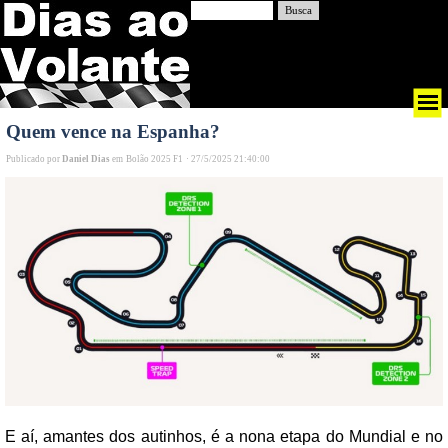
Busca
Quem vence na Espanha?
Publicado por
Daniel Dias
em
Bolão 2025 F1
·
27/5/2025 21:40:00
E aí, amantes dos autinhos, é a nona etapa do Mundial e no