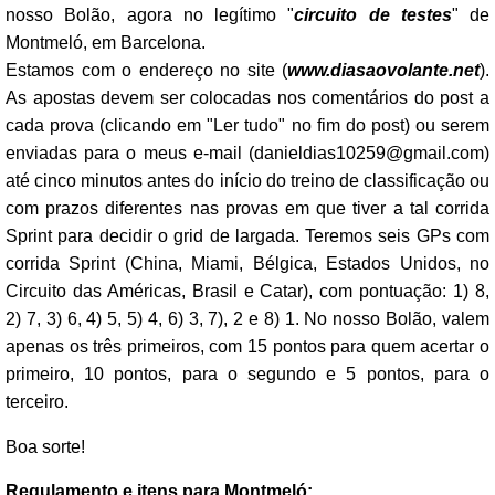
nosso Bolão, agora no legítimo "
circuito de testes
" de
Montmeló, em Barcelona.
Estamos com o endereço no site (
www.diasaovolante.net
).
As apostas devem ser colocadas nos comentários do post a
cada prova (clicando em "Ler tudo" no fim do post) ou serem
enviadas para o meus e-mail (
danieldias10259@gmail.com
)
até cinco minutos antes do início do treino de classificação ou
com prazos diferentes nas provas em que tiver a tal corrida
Sprint para decidir o grid de largada. Teremos seis GPs com
corrida Sprint (China, Miami, Bélgica, Estados Unidos, no
Circuito das Américas, Brasil e Catar), com pontuação: 1) 8,
2) 7, 3) 6, 4) 5, 5) 4, 6) 3, 7), 2 e 8) 1. No nosso Bolão, valem
apenas os três primeiros, com 15 pontos para quem acertar o
primeiro, 10 pontos, para o segundo e 5 pontos, para o
terceiro.
Boa sorte!
Regulamento e itens para Montmeló: