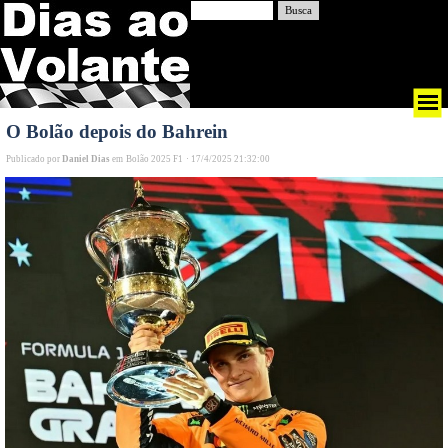
Busca
O Bolão depois do Bahrein
Publicado por
Daniel Dias
em
Bolão 2025 F1
·
17/4/2025 21:32:00