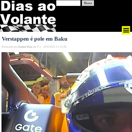
Busca
Verstappen é pole em Baku
Publicado por
Daniel Dias
em
F-1
·
20/9/2025 11:15:00