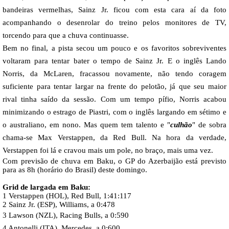
bandeiras vermelhas, Sainz Jr. ficou com esta cara aí da foto
acompanhando o desenrolar do treino pelos monitores de TV,
torcendo para que a chuva continuasse.
Bem no final, a pista secou um pouco e os favoritos sobreviventes
voltaram para tentar bater o tempo de Sainz Jr. E o inglês Lando
Norris, da McLaren, fracassou novamente, não tendo coragem
suficiente para tentar largar na frente do pelotão, já que seu maior
rival tinha saído da sessão. Com um tempo pífio, Norris acabou
minimizando o estrago de Piastri, com o inglês largando em sétimo e
o australiano, em nono. Mas quem tem talento e "
culhão
" de sobra
chama-se Max Verstappen, da Red Bull. Na hora da verdade,
Verstappen foi lá e cravou mais um pole, no braço, mais uma vez.
Com previsão de chuva em Baku, o GP do Azerbaijão está previsto
para as 8h (horário do Brasil) deste domingo.
Grid de largada em Baku:
1 Verstappen (HOL), Red Bull, 1:41:117
2 Sainz Jr. (ESP), Williams, a 0:478
3 Lawson (NZL), Racing Bulls, a 0:590
4 Antonelli (ITA), Mercedes, a 0:600