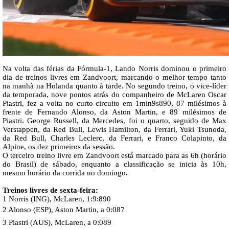
Na volta das férias da Fórmula-1, Lando Norris dominou o primeiro
dia de treinos livres em Zandvoort, marcando o melhor tempo tanto
na manhã na Holanda quanto à tarde. No segundo treino, o vice-líder
da temporada, nove pontos atrás do companheiro de McLaren Oscar
Piastri, fez a volta no curto circuito em 1min9s890, 87 milésimos à
frente de Fernando Alonso, da Aston Martin, e 89 milésimos de
Piastri. George Russell, da Mercedes, foi o quarto, seguido de Max
Verstappen, da Red Bull, Lewis Hamilton, da Ferrari, Yuki Tsunoda,
da Red Bull, Charles Leclerc, da Ferrari, e Franco Colapinto, da
Alpine, os dez primeiros da sessão.
O terceiro treino livre em Zandvoort está marcado para as 6h (horário
do Brasil) de sábado, enquanto a classificação se inicia às 10h,
mesmo horário da corrida no domingo.
Treinos livres de sexta-feira:
1 Norris (ING), McLaren, 1:9:890
2 Alonso (ESP), Aston Martin, a 0:087
3 Piastri (AUS), McLaren, a 0:089