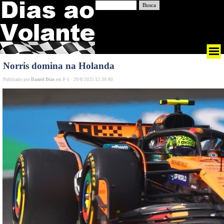
Busca
Norris domina na Holanda
Publicado por
Daniel Dias
em
F-1
·
29/8/2025 12:39:00