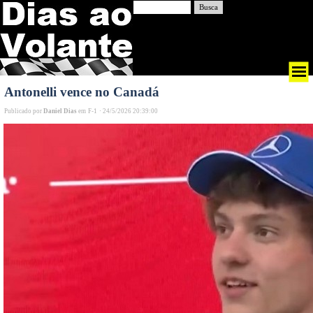
Busca
Antonelli vence no Canadá
Publicado por
Daniel Dias
em
F-1
·
24/5/2026 20:39:00