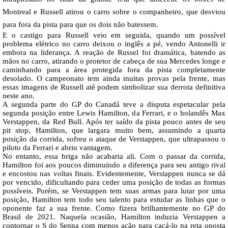
Montreal e Russell atirou o carro sobre o companheiro, que desviou
para fora da pista para que os dois não batessem.
E o castigo para Russell veio em seguida, quando um possível
problema elétrico no carro deixou o inglês a pé, vendo Antonelli ir
embora na liderança. A reação de Russel foi dramática, batendo as
mãos no carro, atirando o protetor de cabeça de sua Mercedes longe e
caminhando para a área protegida fora da pista completamente
desolado. O campeonato tem ainda muitas provas pela frente, mas
essas imagens de Russell até podem simbolizar sua derrota definitiva
neste ano.
A segunda parte do GP do Canadá teve a disputa espetacular pela
segunda posição entre Lewis Hamilton, da Ferrari, e o holandês Max
Verstappen, da Red Bull. Após ter saído da pista pouco antes de seu
pit stop, Hamilton, que largara muito bem, assumindo a quarta
posição da corrida, sofreu o ataque de Verstappen, que ultrapassou o
piloto da Ferrari e abriu vantagem.
No entanto, essa briga não acabaria ali. Com o passar da corrida,
Hamilton foi aos poucos diminuindo a diferença para seu antigo rival
e encostou nas voltas finais. Evidentemente, Verstappen nunca se dá
por vencido, dificultando para ceder uma posição de todas as formas
possíveis. Porém, se Verstappen tem suas armas para lutar por uma
posição, Hamilton tem todo seu talento para estudar as linhas que o
oponente faz a sua frente. Como fizera brilhantemente no GP do
Brasil de 2021. Naquela ocasião, Hamilton induzia Verstappen a
contornar o S do Senna com menos ação para caçá-lo na reta oposta