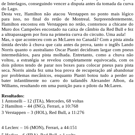
de Interlagos, conseguindo vencer a disputa antes da tomada da curva
do Lago.
Desta vez, Hamilton não atacou Verstappen no ponto mais lógico
para isso, no final do retão de Montreal. Surpreendentemente,
Hamilton encostou em Verstappen no retão, contornou a chicane do
Muro dos Campeões encostado na caixa de câmbio da Red Bull e fez
a ultrapassagem por fora na primeira curva do circuito. Uma aula!
Mas, o que aconteceu com as McLaren no Canadá? Com a pista ainda
úmida devido à chuva que caiu antes da prova, tanto o inglês Lando
Norris quanto o australiano Oscar Piastri decidiram largar com pneus
intermediários, para pista molhada. Entretanto, como a chuva não
voltou, a estratégia se revelou completamente equivocada, com os
dois pilotos tendo de parar nos boxes para colocar pneus para pista
seca. Norris ainda fez uma boa prova de recuperação até abandonar
por problemas mecânicos, enquanto Piastri botou tudo a perder ao
bater infantilmente no carro do tailandês Alexander Albon, da
Williams, resultando em uma punição para o piloto da McLaren.
Resultados:
1 Antonelli – 12 (ITA), Mercedes, 68 voltas
2 Hamilton – 44 (ING), Ferrari, a 10:768
3 Verstappen – 3 (HOL), Red Bull, a 11:276
4 Leclerc – 16 (MON), Ferrari, a 44:151