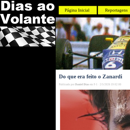
Página Inicial
Reportagens
Do que era feito o Zanardi
Publicado por
Daniel Dias
em
F-1
·
2/5/2026 19:02:00