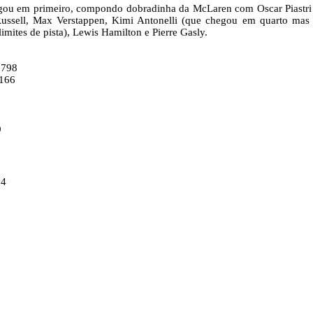
egou em primeiro, compondo dobradinha da McLaren com Oscar Piastr
 Russell, Max Verstappen, Kimi Antonelli (que chegou em quarto ma
imites de pista), Lewis Hamilton e Pierre Gasly.
:798
:166
9
1
64