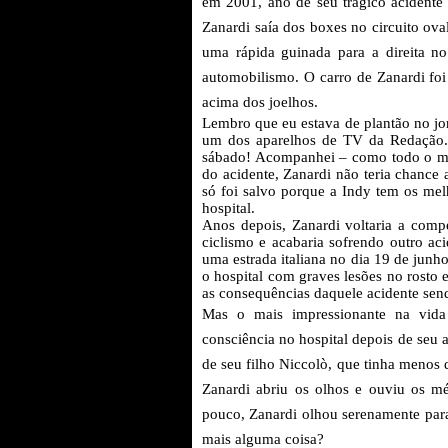
em 2001, ano de seu trágico acidente 
Zanardi saía dos boxes no circuito oval
uma rápida guinada para a direita n
automobilismo. O carro de Zanardi foi
acima dos joelhos.
Lembro que eu estava de plantão no jor
um dos aparelhos de TV da Redação.
sábado! Acompanhei – como todo o mun
do acidente, Zanardi não teria chance a
só foi salvo porque a Indy tem os mel
hospital.
Anos depois, Zanardi voltaria a comp
ciclismo e acabaria sofrendo outro ac
uma estrada italiana no dia 19 de junh
o hospital com graves lesões no rosto
as consequências daquele acidente sen
Mas o mais impressionante na vida 
consciência no hospital depois de seu
de seu filho Niccolò, que tinha menos
Zanardi abriu os olhos e ouviu os m
pouco, Zanardi olhou serenamente para
mais alguma coisa?