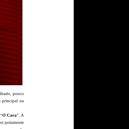
sábado, pouco
 principal na
 “
O Cara
”. A
foi justamente