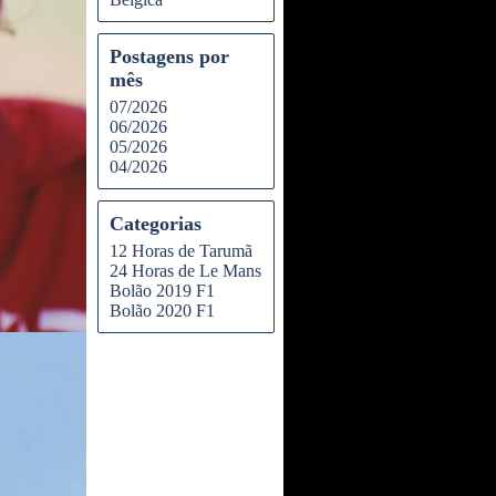
Postagens por
mês
07/2026
06/2026
05/2026
04/2026
Categorias
12 Horas de Tarumã
24 Horas de Le Mans
Bolão 2019 F1
Bolão 2020 F1