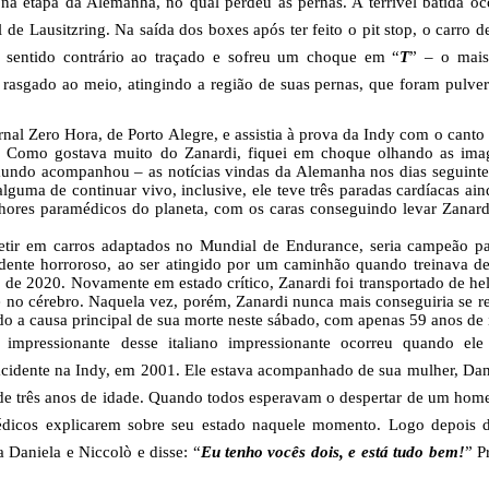
na etapa da Alemanha, no qual perdeu as pernas. A terrível batida o
 de Lausitzring. Na saída dos boxes após ter feito o pit stop, o carro 
o sentido contrário ao traçado e sofreu um choque em “
T
” – o mais
 rasgado ao meio, atingindo a região de suas pernas, que foram pulve
nal Zero Hora, de Porto Alegre, e assistia à prova da Indy com o canto
 Como gostava muito do Zanardi, fiquei em choque olhando as ima
do acompanhou – as notícias vindas da Alemanha nos dias seguintes
lguma de continuar vivo, inclusive, ele teve três paradas cardíacas ain
hores paramédicos do planeta, com os caras conseguindo levar Zanard
etir em carros adaptados no Mundial de Endurance, seria campeão p
idente horroroso, ao ser atingido por um caminhão quando treinava de
o de 2020. Novamente em estado crítico, Zanardi foi transportado de he
 e no cérebro. Naquela vez, porém, Zanardi nunca mais conseguiria se r
do a causa principal de sua morte neste sábado, com apenas 59 anos de 
impressionante desse italiano impressionante ocorreu quando ele
 acidente na Indy, em 2001. Ele estava acompanhado de sua mulher, Dan
 de três anos de idade. Quando todos esperavam o despertar de um hom
édicos explicarem sobre seu estado naquele momento. Logo depois 
 Daniela e Niccolò e disse: “
Eu tenho vocês dois, e está tudo bem!
” P