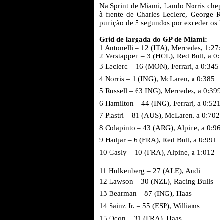
Na Sprint de Miami, Lando Norris ch
à frente de Charles Leclerc, George
punição de 5 segundos por exceder os l
Grid de largada do GP de Miami:
1 Antonelli – 12 (ITA), Mercedes, 1:27
2 Verstappen – 3 (HOL), Red Bull, a 0
3 Leclerc – 16 (MON), Ferrari, a 0:345
4 Norris – 1 (ING), McLaren, a 0:385
5 Russell – 63 ING), Mercedes, a 0:39
6 Hamilton – 44 (ING), Ferrari, a 0:52
7 Piastri – 81 (AUS), McLaren, a 0:702
8 Colapinto – 43 (ARG), Alpine, a 0:9
9 Hadjar – 6 (FRA), Red Bull, a 0:991
10 Gasly – 10 (FRA), Alpine, a 1:012
11 Hulkenberg – 27 (ALE), Audi
12 Lawson – 30 (NZL), Racing Bulls
13 Bearman – 87 (ING), Haas
14 Sainz Jr. – 55 (ESP), Williams
15 Ocon – 31 (FRA), Haas