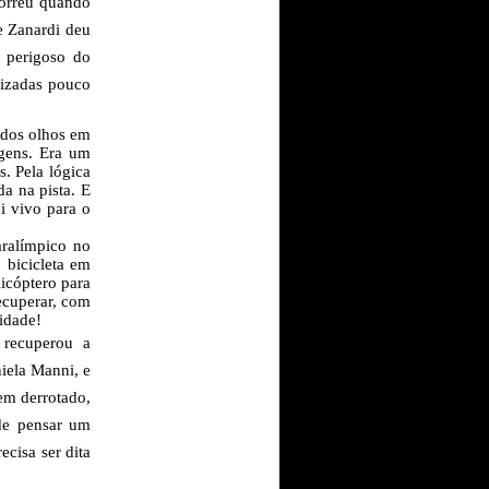
correu quando
de Zanardi deu
 perigoso do
rizadas pouco
 dos olhos em
gens. Era um
. Pela lógica
da na pista. E
i vivo para o
aralímpico no
 bicicleta em
licóptero para
ecuperar, com
idade!
 recuperou a
iela Manni, e
em derrotado,
de pensar um
recisa ser dita