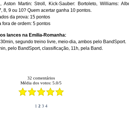
 Aston Martin: Stroll, Kick-Sauber: Bortoleto, Williams: Al
 7, 8, 9 ou 10? Quem acertar ganha 10 pontos.
cados da prova: 15 pontos
a fora de ordem: 5 pontos
 os lances na Emilia-Romanha:
 8h30min, segundo treino livre, meio-dia, ambos pelo BandSport.
min, pelo BandSport, classificação, 11h, pela Band.
32
comentários
Média dos votos:
5.0
/
5
1
2
3
4