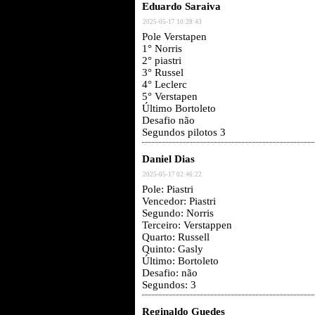
Eduardo Saraiva
2025-05-17 10:28:43
Pole Verstapen
1° Norris
2° piastri
3° Russel
4° Leclerc
5° Verstapen
Último Bortoleto
Desafio não
Segundos pilotos 3
Daniel Dias
2025-05-17 02:46:22
Pole: Piastri
Vencedor: Piastri
Segundo: Norris
Terceiro: Verstappen
Quarto: Russell
Quinto: Gasly
Último: Bortoleto
Desafio: não
Segundos: 3
Reginaldo Guedes