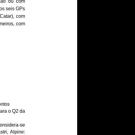
ação ou com
mos seis GPs
 Catar), com
imeiros, com
ontos
para o Q2 da
onsidera-se
tri, Alpine: