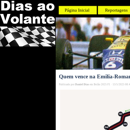
Página Inicial
Reportagens
Quem vence na Emilia-Roma
Publicado por
Daniel Dias
em
Bolão 2025 F1
·
13/5/2025 08: