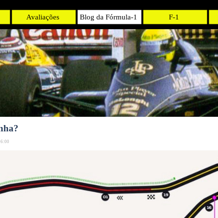
Avaliações
Blog da Fórmula-1
F-1
nha?
46:00