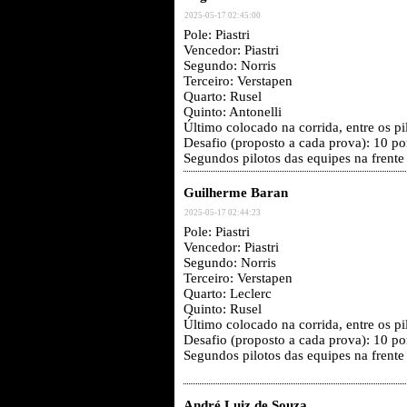
2025-05-17 02:45:00
Pole: Piastri
Vencedor: Piastri
Segundo: Norris
Terceiro: Verstapen
Quarto: Rusel
Quinto: Antonelli
Último colocado na corrida, entre os p
Desafio (proposto a cada prova): 10 p
Segundos pilotos das equipes na frente
Guilherme Baran
2025-05-17 02:44:23
Pole: Piastri
Vencedor: Piastri
Segundo: Norris
Terceiro: Verstapen
Quarto: Leclerc
Quinto: Rusel
Último colocado na corrida, entre os p
Desafio (proposto a cada prova): 10 po
Segundos pilotos das equipes na frente
André Luiz de Souza