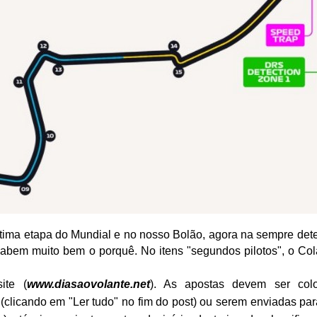
étima etapa do Mundial e no nosso Bolão, agora na sempre dete
sabem muito bem o porquê. No itens "segundos pilotos", o Col
ite (
www.diasaovolante.net
). As apostas devem ser col
(clicando em "Ler tudo" no fim do post) ou serem enviadas pa