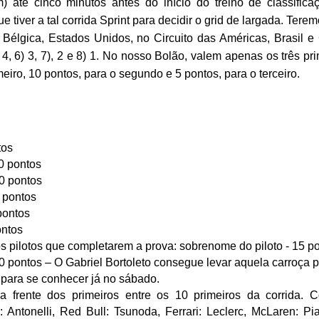
m
) até cinco minutos antes do início do treino de classific
 tiver a tal corrida Sprint para decidir o grid de largada. Tere
 Bélgica, Estados Unidos, no Circuito das Américas, Brasil e
5) 4, 6) 3, 7), 2 e 8) 1. No nosso Bolão, valem apenas os três pr
eiro, 10 pontos, para o segundo e 5 pontos, para o terceiro.
tos
0 pontos
0 pontos
5 pontos
pontos
ontos
os pilotos que completarem a prova: sobrenome do piloto - 15 p
10 pontos – O Gabriel Bortoleto consegue levar aquela carroça 
 para se conhecer já no sábado.
 frente dos primeiros entre os 10 primeiros da corrida. C
Antonelli, Red Bull: Tsunoda, Ferrari: Leclerc, McLaren: Pias