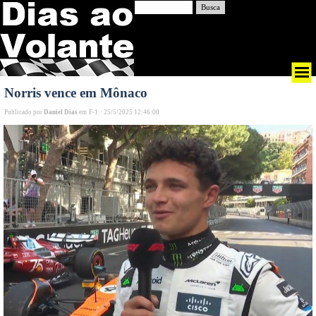
Busca
Norris vence em Mônaco
Publicado por
Daniel Dias
em
F-1
·
25/5/2025 12:46:00