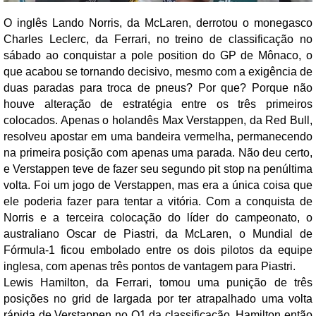
O inglês Lando Norris, da McLaren, derrotou o monegasco
Charles Leclerc, da Ferrari, no treino de classificação no
sábado ao conquistar a pole position do GP de Mônaco, o
que acabou se tornando decisivo, mesmo com a exigência de
duas paradas para troca de pneus? Por que? Porque não
houve alteração de estratégia entre os três primeiros
colocados. Apenas o holandês Max Verstappen, da Red Bull,
resolveu apostar em uma bandeira vermelha, permanecendo
na primeira posição com apenas uma parada. Não deu certo,
e Verstappen teve de fazer seu segundo pit stop na penúltima
volta. Foi um jogo de Verstappen, mas era a única coisa que
ele poderia fazer para tentar a vitória. Com a conquista de
Norris e a terceira colocação do líder do campeonato, o
australiano Oscar de Piastri, da McLaren, o Mundial de
Fórmula-1 ficou embolado entre os dois pilotos da equipe
inglesa, com apenas três pontos de vantagem para Piastri.
Lewis Hamilton, da Ferrari, tomou uma punição de três
posições no grid de largada por ter atrapalhado uma volta
rápida de Verstappen no Q1 da classificação. Hamilton então