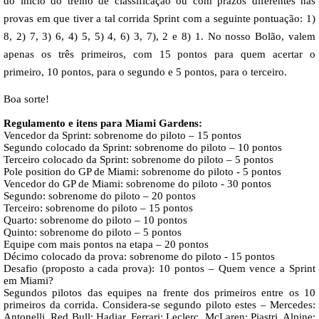
do início do treino de classificação ou com prazos diferentes nas
provas em que tiver a tal corrida Sprint com a seguinte pontuação: 1)
8, 2) 7, 3) 6, 4) 5, 5) 4, 6) 3, 7), 2 e 8) 1. No nosso Bolão, valem
apenas os três primeiros, com 15 pontos para quem acertar o
primeiro, 10 pontos, para o segundo e 5 pontos, para o terceiro.
Boa sorte!
Regulamento e itens para Miami Gardens:
Vencedor da Sprint: sobrenome do piloto – 15 pontos
Segundo colocado da Sprint: sobrenome do piloto – 10 pontos
Terceiro colocado da Sprint: sobrenome do piloto – 5 pontos
Pole position do GP de Miami: sobrenome do piloto - 5 pontos
Vencedor do GP de Miami: sobrenome do piloto - 30 pontos
Segundo: sobrenome do piloto – 20 pontos
Terceiro: sobrenome do piloto – 15 pontos
Quarto: sobrenome do piloto – 10 pontos
Quinto: sobrenome do piloto – 5 pontos
Equipe com mais pontos na etapa – 20 pontos
Décimo colocado da prova: sobrenome do piloto - 15 pontos
Desafio (proposto a cada prova): 10 pontos – Quem vence a Sprint
em Miami?
Segundos pilotos das equipes na frente dos primeiros entre os 10
primeiros da corrida. Considera-se segundo piloto estes – Mercedes:
Antonelli, Red Bull: Hadjar, Ferrari: Leclerc, McLaren: Piastri, Alpine: