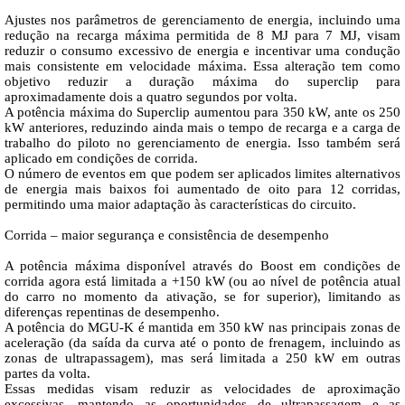
Ajustes nos parâmetros de gerenciamento de energia, incluindo uma
redução na recarga máxima permitida de 8 MJ para 7 MJ, visam
reduzir o consumo excessivo de energia e incentivar uma condução
mais consistente em velocidade máxima. Essa alteração tem como
objetivo reduzir a duração máxima do superclip para
aproximadamente dois a quatro segundos por volta.
A potência máxima do Superclip aumentou para 350 kW, ante os 250
kW anteriores, reduzindo ainda mais o tempo de recarga e a carga de
trabalho do piloto no gerenciamento de energia. Isso também será
aplicado em condições de corrida.
O número de eventos em que podem ser aplicados limites alternativos
de energia mais baixos foi aumentado de oito para 12 corridas,
permitindo uma maior adaptação às características do circuito.
Corrida – maior segurança e consistência de desempenho
A potência máxima disponível através do Boost em condições de
corrida agora está limitada a +150 kW (ou ao nível de potência atual
do carro no momento da ativação, se for superior), limitando as
diferenças repentinas de desempenho.
A potência do MGU-K é mantida em 350 kW nas principais zonas de
aceleração (da saída da curva até o ponto de frenagem, incluindo as
zonas de ultrapassagem), mas será limitada a 250 kW em outras
partes da volta.
Essas medidas visam reduzir as velocidades de aproximação
excessivas, mantendo as oportunidades de ultrapassagem e as