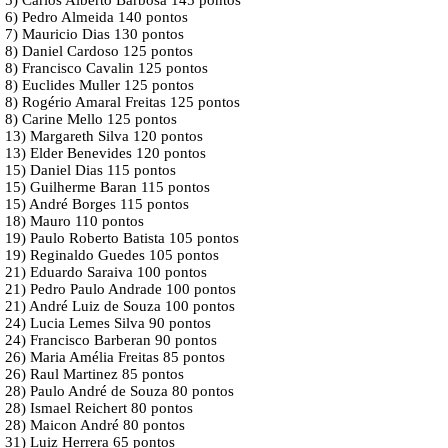
5) Carlos Alberto Barbosa 145 pontos
6) Pedro Almeida 140 pontos
7) Mauricio Dias 130 pontos
8) Daniel Cardoso 125 pontos
8) Francisco Cavalin 125 pontos
8) Euclides Muller 125 pontos
8) Rogério Amaral Freitas 125 pontos
8) Carine Mello 125 pontos
13) Margareth Silva 120 pontos
13) Elder Benevides 120 pontos
15) Daniel Dias 115 pontos
15) Guilherme Baran 115 pontos
15) André Borges 115 pontos
18) Mauro 110 pontos
19) Paulo Roberto Batista 105 pontos
19) Reginaldo Guedes 105 pontos
21) Eduardo Saraiva 100 pontos
21) Pedro Paulo Andrade 100 pontos
21) André Luiz de Souza 100 pontos
24) Lucia Lemes Silva 90 pontos
24) Francisco Barberan 90 pontos
26) Maria Amélia Freitas 85 pontos
26) Raul Martinez 85 pontos
28) Paulo André de Souza 80 pontos
28) Ismael Reichert 80 pontos
28) Maicon André 80 pontos
31) Luiz Herrera 65 pontos