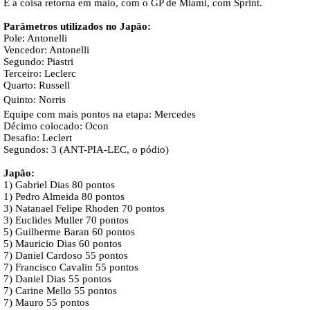
E a coisa retorna em maio, com o GP de Miami, com Sprint.
Parâmetros utilizados no Japão:
Pole: Antonelli
Vencedor: Antonelli
Segundo: Piastri
Terceiro: Leclerc
Quarto: Russell
Quinto:
Norris
Equipe com mais pontos na etapa: Mercedes
Décimo colocado: Ocon
Desafio: Leclert
Segundos: 3 (ANT-PIA-LEC, o pódio)
Japão:
1) Gabriel Dias 80 pontos
1) Pedro Almeida 80 pontos
3) Natanael Felipe Rhoden 70 pontos
3) Euclides Muller 70 pontos
5) Guilherme Baran 60 pontos
5) Mauricio Dias 60 pontos
7) Daniel Cardoso 55 pontos
7) Francisco Cavalin 55 pontos
7) Daniel Dias 55 pontos
7) Carine Mello 55 pontos
7) Mauro 55 pontos