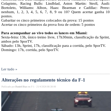
Colapinto, Racing Bulls: Lindblad, Aston Martin: Stroll, Audi:
Bortoleto, Williams: Albon, Haas: Bearman e Cadillac: Perez:
nenhum, 1, 2, 3, 4, 5, 6, 7, 8, 9 ou 10? Quem acertar ganha 10
pontos.
Gabaritar os cinco primeiros colocados da prova: 15 pontos
Acertar os cinco primeiros da prova fora de ordem: 5 pontos
Para acompanhar ao vivo todos os lances em Miami:
Sexta-feira: 13h, único treino livre, 17h30min, classificação da Sprint,
ambos pelo SporTV.
Sábado: 13h, Sprint, 17h, classificação para a corrida, pelo SporTV.
Domingo: 17h, corrida, pelo SporTV.
Ler tudo »
Alterações no regulamento técnico da F-1
Publicado por
Daniel Dias
em
F-1
·
21/4/2026 08:38:00