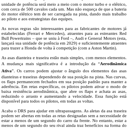
unidade de potência será meio a meio com o motor turbo e o elétrico,
com cerca de 500 cavalos cada um. Mas não esqueça de que a bateria
do motor elétrico tem de ser carregada na pista, dando mais trabalho
ao piloto e aos estrategistas das equipes.
As novas regras são interessantes para as fabricantes de motores já
estabelecidas (Ferrari e Mercedes), atraentes para as estreantes Red
Bull Powertrains – que se uniu à Ford –, Audi e General Motors (esta,
lançará sua unidade de potência em 2029) e suficientemente atraentes
para trazer a Honda de volta à competição (com a Aston Martin).
As asas dianteira e traseira estão mais simples, com menos elementos.
A mudança mais significativa é a introdução da “
Aerodinâmica
Ativa
”. Os carros podem ajustar o ângulo dos elementos das asas
dianteiras e traseiras dependendo de sua posição na pista. Nas curvas,
os flaps permanecem fechados em sua posição padrão para manter a
aderência. Em retas específicas, os pilotos podem ativar o modo de
baixa resistência aerodinâmica, que abre os flaps e achata as asas,
reduzindo o arrasto e aumentando a velocidade. Essa função está
disponível para todos os pilotos, em todas as voltas.
Acaba o DRS para ajudar em ultrapassagens. As aletas da asa traseira
podem ser abertas em todas as retas designadas sem a necessidade de
estar a menos de um segundo do carro da frente. No entanto, estar a
menos de um segundo do seu rival ainda traz benefícios na forma do