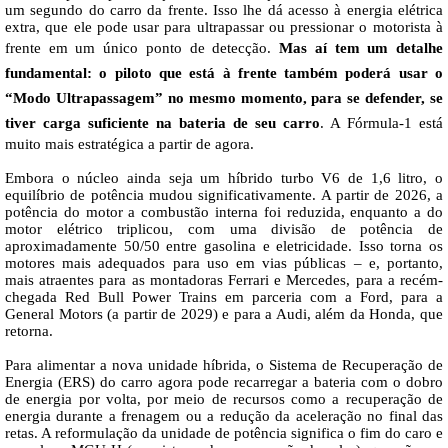
um segundo do carro da frente. Isso lhe dá acesso à energia elétrica
extra, que ele pode usar para ultrapassar ou pressionar o motorista à
frente em um único ponto de detecção.
Mas aí tem um detalhe
fundamental: o piloto que está à frente também poderá usar o
“Modo Ultrapassagem” no mesmo momento, para se defender, se
tiver carga suficiente na bateria de seu carro
. A Fórmula-1 está
muito mais estratégica a partir de agora.
Embora o núcleo ainda seja um híbrido turbo V6 de 1,6 litro, o
equilíbrio de potência mudou significativamente. A partir de 2026, a
potência do motor a combustão interna foi reduzida, enquanto a do
motor elétrico triplicou, com uma divisão de potência de
aproximadamente 50/50 entre gasolina e eletricidade. Isso torna os
motores mais adequados para uso em vias públicas – e, portanto,
mais atraentes para as montadoras Ferrari e Mercedes, para a recém-
chegada Red Bull Power Trains em parceria com a Ford, para a
General Motors (a partir de 2029) e para a Audi, além da Honda, que
retorna.
Para alimentar a nova unidade híbrida, o Sistema de Recuperação de
Energia (ERS) do carro agora pode recarregar a bateria com o dobro
de energia por volta, por meio de recursos como a recuperação de
energia durante a frenagem ou a redução da aceleração no final das
retas. A reformulação da unidade de potência significa o fim do caro e