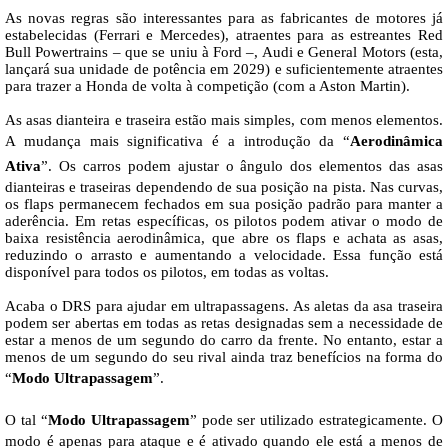
As novas regras são interessantes para as fabricantes de motores já
estabelecidas (Ferrari e Mercedes), atraentes para as estreantes Red
Bull Powertrains – que se uniu à Ford –, Audi e General Motors (esta,
lançará sua unidade de potência em 2029) e suficientemente atraentes
para trazer a Honda de volta à competição (com a Aston Martin).
As asas dianteira e traseira estão mais simples, com menos elementos.
A mudança mais significativa é a introdução da “
Aerodinâmica
Ativa
”. Os carros podem ajustar o ângulo dos elementos das asas
dianteiras e traseiras dependendo de sua posição na pista. Nas curvas,
os flaps permanecem fechados em sua posição padrão para manter a
aderência. Em retas específicas, os pilotos podem ativar o modo de
baixa resistência aerodinâmica, que abre os flaps e achata as asas,
reduzindo o arrasto e aumentando a velocidade. Essa função está
disponível para todos os pilotos, em todas as voltas.
Acaba o DRS para ajudar em ultrapassagens. As aletas da asa traseira
podem ser abertas em todas as retas designadas sem a necessidade de
estar a menos de um segundo do carro da frente. No entanto, estar a
menos de um segundo do seu rival ainda traz benefícios na forma do
“
Modo Ultrapassagem
”.
O tal “
Modo Ultrapassagem
” pode ser utilizado estrategicamente. O
modo é apenas para ataque e é ativado quando ele está a menos de