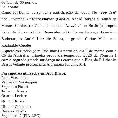
de fato, de 60 pontos.
Foi bonito!
Como foi bonito de se ver a participação de todos. No “
Top Ten
”
final, tivemos 3 “
Dinossauros
” (Gabriel, André Borges e Daniel de
Moraes Cardoso) e 7 dos chamados “
Novatos
” no Bolão (o próprio
Paulo de Souza, o
Elder Benevides, o Guilherme Baran, o Francisco
Barberan, o
André Luiz de Souza, a grande
Carine Mello e o
Reginaldo Guedes.
E quero ver todos (e muitos mais) a partir do dia 8 de março com o
GP da Austrália, primeira prova da temporada 2026 da Fórmula-1
com a segunda grande mudança nos carros que o Blog da F-1 do site
DiasaoVolante presenciará. A primeira foi em 2014.
Parâmetros utilizados em Abu Dhabi:
Pole: Verstappen
Vencedor: Verstappen
Segundo: Piastri
Terceiro: Norris
Quarto: Leclerc
Quinto:
Russell
Último: Colapinto
Desafio: Norris
Segundos: 2 (PIA-LEC)