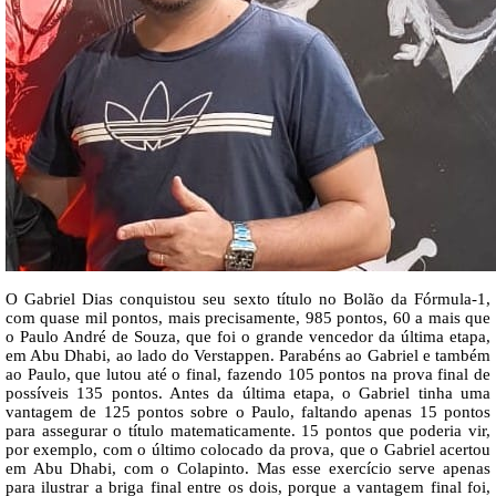
O Gabriel Dias conquistou seu sexto título no Bolão da Fórmula-1,
com quase mil pontos, mais precisamente, 985 pontos, 60 a mais que
o Paulo André de Souza, que foi o grande vencedor da última etapa,
em Abu Dhabi, ao lado do Verstappen. Parabéns ao Gabriel e também
ao Paulo, que lutou até o final, fazendo 105 pontos na prova final de
possíveis 135 pontos. Antes da última etapa, o Gabriel tinha uma
vantagem de 125 pontos sobre o Paulo, faltando apenas 15 pontos
para assegurar o título matematicamente. 15 pontos que poderia vir,
por exemplo, com o último colocado da prova, que o Gabriel acertou
em Abu Dhabi, com o Colapinto. Mas esse exercício serve apenas
para ilustrar a briga final entre os dois, porque a vantagem final foi,