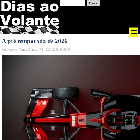
Busca
A pré-temporada de 2026
Publicado por
Daniel Dias
em
F-1
·
22/2/2026 06:59:00