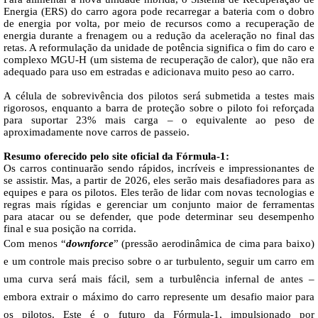
Energia (ERS) do carro agora pode recarregar a bateria com o dobro
de energia por volta, por meio de recursos como a recuperação de
energia durante a frenagem ou a redução da aceleração no final das
retas. A reformulação da unidade de potência significa o fim do caro e
complexo MGU-H (um sistema de recuperação de calor), que não era
adequado para uso em estradas e adicionava muito peso ao carro.
A célula de sobrevivência dos pilotos será submetida a testes mais
rigorosos, enquanto a barra de proteção sobre o piloto foi reforçada
para suportar 23% mais carga – o equivalente ao peso de
aproximadamente nove carros de passeio.
Resumo oferecido pelo site oficial da Fórmula-1:
Os carros continuarão sendo rápidos, incríveis e impressionantes de
se assistir. Mas, a partir de 2026, eles serão mais desafiadores para as
equipes e para os pilotos. Eles terão de lidar com novas tecnologias e
regras mais rígidas e gerenciar um conjunto maior de ferramentas
para atacar ou se defender, que pode determinar seu desempenho
final e sua posição na corrida.
Com menos “
downforce
” (pressão aerodinâmica de cima para baixo)
e um controle mais preciso sobre o ar turbulento, seguir um carro em
uma curva será mais fácil, sem a turbulência infernal de antes –
embora extrair o máximo do carro represente um desafio maior para
os pilotos. Este é o futuro da Fórmula-1, impulsionado por