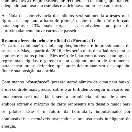
complexo MGU-H (um sistema de recuperação de calor), que não era
adequado para uso em estradas e adicionava muito peso ao carro.
A célula de sobrevivência dos pilotos será submetida a testes mais
rigorosos, enquanto a barra de proteção sobre o piloto foi reforçada
para suportar 23% mais carga – o equivalente ao peso de
aproximadamente nove carros de passeio.
Resumo oferecido pelo site oficial da Fórmula-1:
Os carros continuarão sendo rápidos, incríveis e impressionantes de
se assistir. Mas, a partir de 2026, eles serão mais desafiadores para as
equipes e para os pilotos. Eles terão de lidar com novas tecnologias e
regras mais rígidas e gerenciar um conjunto maior de ferramentas
para atacar ou se defender, que pode determinar seu desempenho
final e sua posição na corrida.
Com menos “
downforce
” (pressão aerodinâmica de cima para baixo)
e um controle mais preciso sobre o ar turbulento, seguir um carro em
uma curva será mais fácil, sem a turbulência infernal de antes –
embora extrair o máximo do carro represente um desafio maior para
os pilotos. Este é o futuro da Fórmula-1, impulsionado por
combustíveis sustentáveis avançados e um uso mais inteligente de
energia.