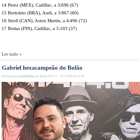
14 Perez (MEX), Cadillac, a 3:696 (67)
15 Bortoleto (BRA), Audi, a 3:867 (60)
16 Stroll (CAN), Aston Martin, a 4:496 (72)
17 Bottas (FIN), Cadillac, a 5:103 (37)
Ler tudo »
Gabriel hexacampeão do Bolão
Publicado por
Daniel Dias
em
Bolão 2025 F1
·
14/2/2026 01:41:00