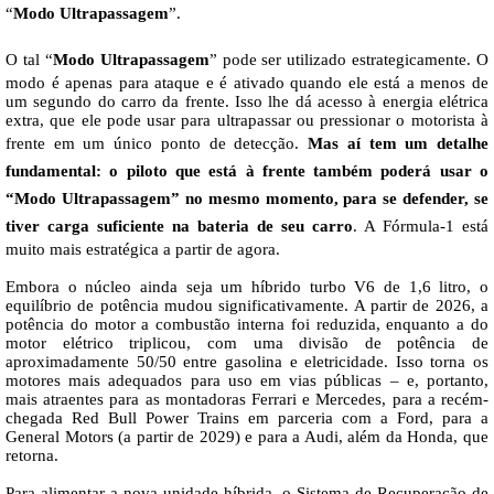
“
Modo Ultrapassagem
”.
O tal “
Modo Ultrapassagem
” pode ser utilizado estrategicamente. O
modo é apenas para ataque e é ativado quando ele está a menos de
um segundo do carro da frente. Isso lhe dá acesso à energia elétrica
extra, que ele pode usar para ultrapassar ou pressionar o motorista à
frente em um único ponto de detecção.
Mas aí tem um detalhe
fundamental: o piloto que está à frente também poderá usar o
“Modo Ultrapassagem” no mesmo momento, para se defender, se
tiver carga suficiente na bateria de seu carro
. A Fórmula-1 está
muito mais estratégica a partir de agora.
Embora o núcleo ainda seja um híbrido turbo V6 de 1,6 litro, o
equilíbrio de potência mudou significativamente. A partir de 2026, a
potência do motor a combustão interna foi reduzida, enquanto a do
motor elétrico triplicou, com uma divisão de potência de
aproximadamente 50/50 entre gasolina e eletricidade. Isso torna os
motores mais adequados para uso em vias públicas – e, portanto,
mais atraentes para as montadoras Ferrari e Mercedes, para a recém-
chegada Red Bull Power Trains em parceria com a Ford, para a
General Motors (a partir de 2029) e para a Audi, além da Honda, que
retorna.
Para alimentar a nova unidade híbrida, o Sistema de Recuperação de